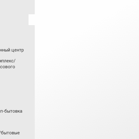
нный центр
мплекс/
йсового
п-бытовка
я/бытовые