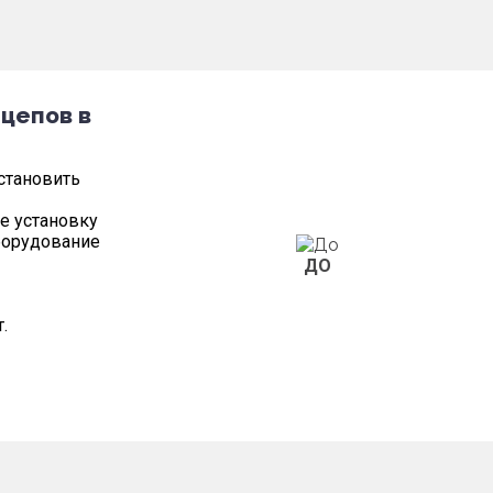
цепов в
становить
е установку
борудование
ДО
.